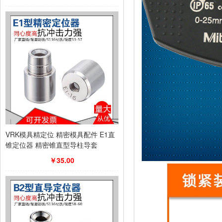
VRK模具精定位 精密模具配件 E1直
锥定位器 精密锥直型导柱导套
￥35.00