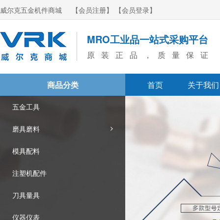
威尔克五金机件商城
【会员注册】
【会员登录】
MRO工业品一站式采购平台
原装正品，质量保证
商品分类
首页
关于我们
五金工具
磨具磨料
模具配料
注塑机配件
刀具量具
仪器仪表