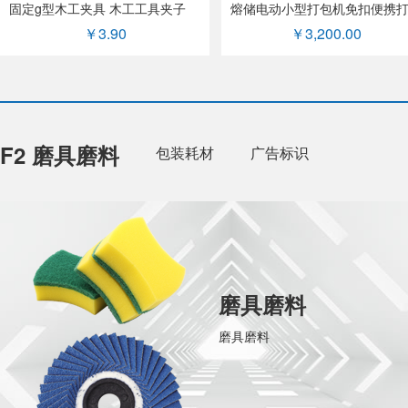
固定g型木工夹具 木工工具夹子
熔储电动小型打包机免扣便携
￥3.90
￥3,200.00
F2 磨具磨料
包装耗材
广告标识
磨具磨料
磨具磨料