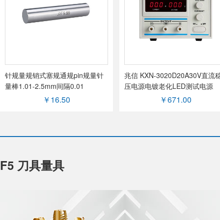
针规量规销式塞规通规pin规量针
兆信 KXN-3020D20A30V直流
量棒1.01-2.5mm间隔0.01
压电源电镀老化LED测试电源
￥16.50
￥671.00
F5 刀具量具