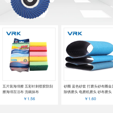
五片装海绵擦 五彩针刺喷胶防刮
砂圈 蓝色砂套 打磨头砂布圈金
擦海绵百洁布 洗碗抹布
除锈磨头 电磨机磨头 砂布磨头
￥1.56
￥1.60