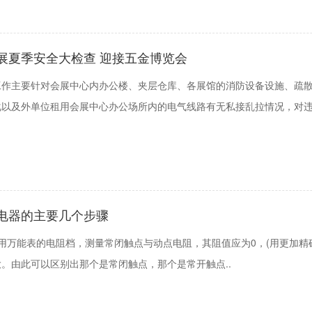
展夏季安全大检查 迎接五金博览会
工作主要针对会展中心内办公楼、夹层仓库、各展馆的消防设备设施、疏
化以及外单位租用会展中心办公场所内的电气线路有无私接乱拉情况，对
电器的主要几个步骤
用万能表的电阻档，测量常闭触点与动点电阻，其阻值应为0，(用更加精确
。由此可以区别出那个是常闭触点，那个是常开触点..