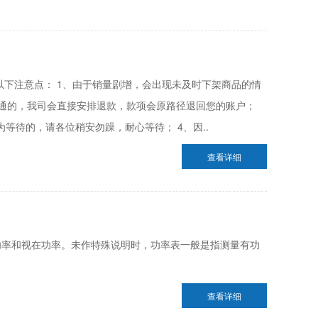
以下注意点： 1、由于销量剧增，会出现未及时下架商品的情
通的，我司会直接安排退款，款项会原路径退回您的账户；
等待的，请各位稍安勿躁，耐心等待； 4、因..
查看详细
功率和视在功率。未作特殊说明时，功率表一般是指测量有功
查看详细