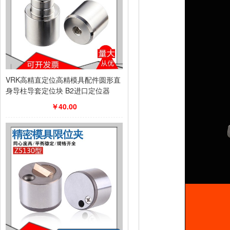
VRK高精直定位高精模具配件圆形直
身导柱导套定位块 B2进口定位器
￥40.00